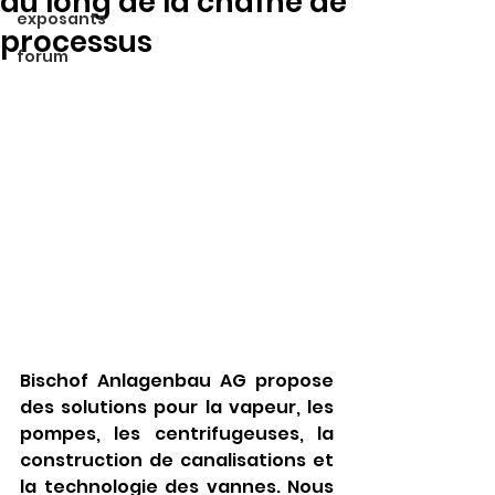
au long de la chaîne de
exposants
processus
forum
Bischof Anlagenbau AG propose 
des solutions pour la vapeur, les 
pompes, les centrifugeuses, la 
construction de canalisations et 
la technologie des vannes. Nous 