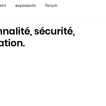
ent
exposants
forum
nalité, sécurité,
ation.