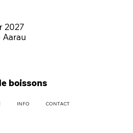
er 2027
e Aarau
de boissons
E
INFO
CONTACT