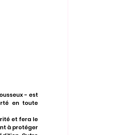
ousseux - est 
rté en toute 
té et fera le 
t à protéger 