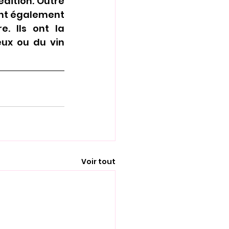
dition. Outre 
ent également 
. Ils ont la 
eux ou du vin 
Voir tout