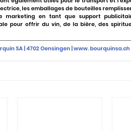
sont également utiles pour le transport et l'expé
tectrice, les emballages de bouteilles rempliss
 marketing en tant que support publicitaire
le pour offrir du vin, de la bière, des spiritu
rquin SA | 4702 Oensingen | www. bourquinsa.ch