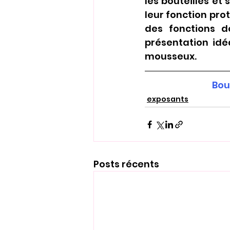
les bouteilles et 
leur fonction pro
des fonctions de
présentation idéa
mousseux.
Bou
exposants
Posts récents