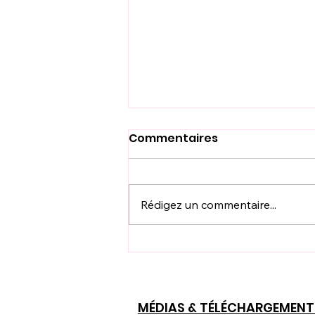
Commentaires
Rédigez un commentaire...
HänyTec Tools - Des
pièces détachées à
portée de main
MÉDIAS & TÉLÉCHARGEMENT