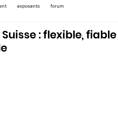
ent
exposants
forum
uisse : flexible, fiable
le