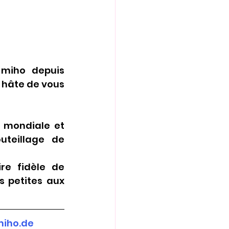
miho depuis 
 hâte de vous 
 mondiale et 
teillage de 
e fidèle de 
 petites aux 
iho.de