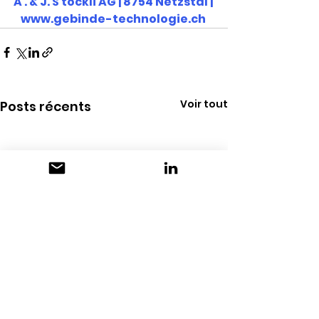
A . & J. S töckli AG | 8754 Netzstal | 
www.gebinde-technologie.ch
Voir tout
Posts récents