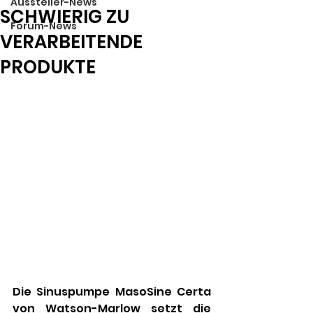
Aussteller-News
SCHWIERIG ZU
Forum-News
VERARBEITENDE
PRODUKTE
Die Sinuspumpe MasoSine Certa 
von Watson-Marlow setzt die 