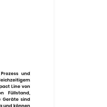
Prozess und 
chzeitigem 
act Line von 
 Füllstand, 
 Geräte sind 
g und können 