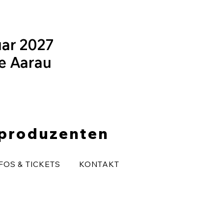
uar 2027
le Aarau
eproduzenten
FOS & TICKETS
KONTAKT