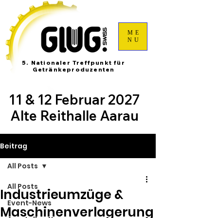
ME
NU
5. Nationaler Treffpunkt für
Getränkeproduzenten
11 & 12 Februar 2027
Alte Reithalle Aarau
Beitrag
All Posts
All Posts
Industrieumzüge &
Event-News
Maschinenverlagerung