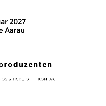
uar 2027
le Aarau
eproduzenten
FOS & TICKETS
KONTAKT