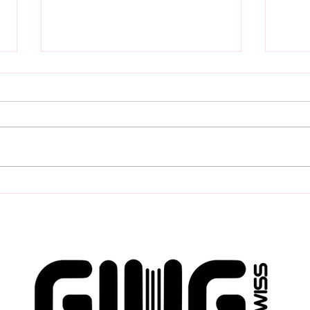
Pre-Opening mit
Filt
Frühstück & PET-Talk
Säft