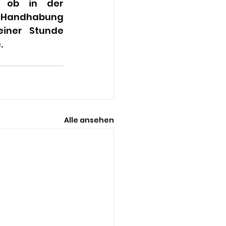
, ob in der 
r Handhabung 
iner Stunde 
.
Alle ansehen