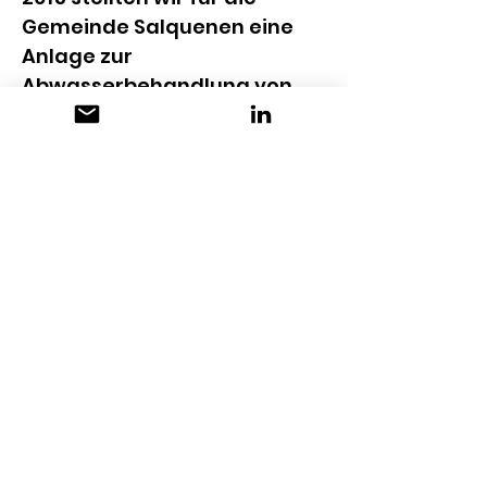
Gemeinde Salquenen eine 
Anlage zur 
Abwasserbehandlung von 
Pflanzenschutzmitteln fertig.
2021 konnten wir die zweite 
Bauphase abschließen und 
die Fläche des Biofruits-
Werks verdoppeln. Unser 
Geschäft mit Maschinen und 
Zubehör für die 
Weinherstellung umfasst 
nun auch die Produktion von 
Saft und Bier.
KONTAKT