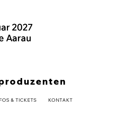
uar 2027
le Aarau
eproduzenten
FOS & TICKETS
KONTAKT