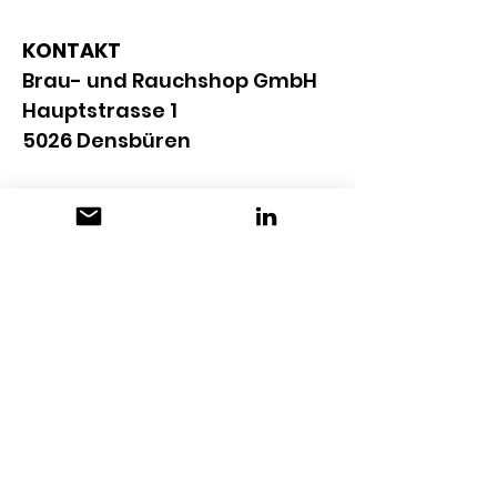
KONTAKT
Brau- und Rauchshop GmbH
Hauptstrasse 1
5026 Densbüren
+41 56 666 35 18
info@brauundrauchshop.ch
www.brauundrauchshop.ch