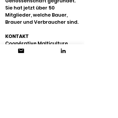
Genossenschaft gegründet. 
Sie hat jetzt über 50 
Mitglieder, welche Bauer, 
Brauer und Verbraucher sind.
KONTAKT
Coopérative Malticulture
Route de Moutier 62
CH-2800 Delémont
Loïc Eggenschwiler 
(Geschäftsführer): 078 665 
80 79
info@malticulture.ch
www.malticulture.ch