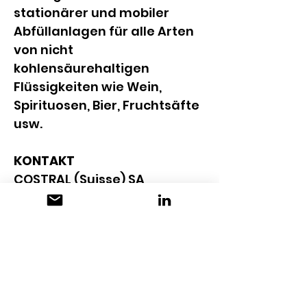
stationärer und mobiler 
Abfüllanlagen für alle Arten 
von nicht 
kohlensäurehaltigen 
Flüssigkeiten wie Wein, 
Spirituosen, Bier, Fruchtsäfte 
usw.
KONTAKT
COSTRAL (Suisse) SA
Ch. de la Paluds 2
CH-1166 Perroy
+41 21 510 32 20
info@costral.ch
www.costral.ch