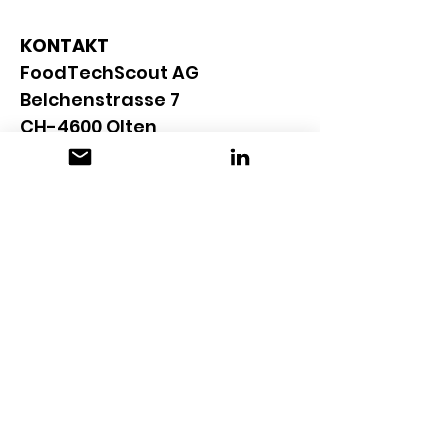
KONTAKT
FoodTechScout AG
Belchenstrasse 7
CH-4600 Olten
+41 62 205 26 26
team@foodtechscout.com
www.foodtechscout.com