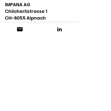
IMPANA AG
Chilcherlistrasse 1
CH-6055 
Alpnach
+41 41 670 33 66
info@impana.ch
www.impana.ch