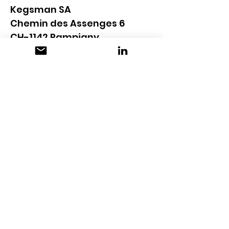
Kegsman SA
Chemin des Assenges 6
CH-1142 Pampigny
info@kegsman.ch
www.kegsman.ch