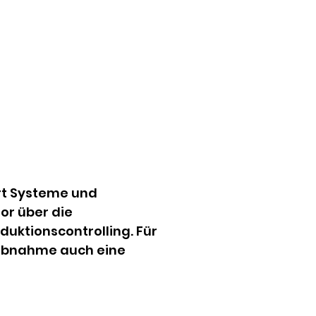
rt Systeme und 
r über die 
uktionscontrolling. Für 
iebnahme auch eine 