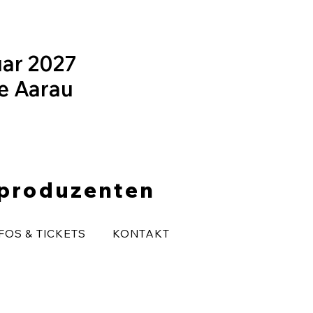
uar 2027
le Aarau
eproduzenten
FOS & TICKETS
KONTAKT