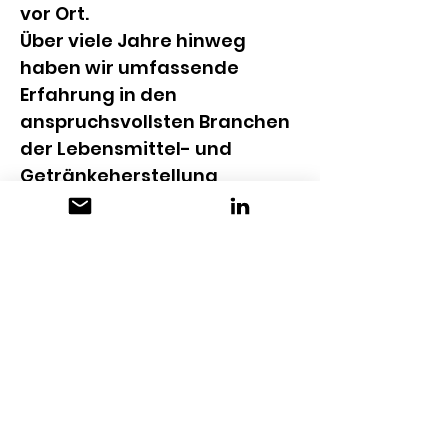
vor Ort.
Über viele Jahre hinweg 
haben wir umfassende 
Erfahrung in den 
anspruchsvollsten Branchen 
der Lebensmittel- und 
Getränkeherstellung 
gesammelt: in 
Brauereien, 
Molkereien und Käsereien, 
Mälzereien 
sowie in der 
Getränke- und 
Lebensmittelproduktion
. 
Diese Branchenkompetenz 
sichert den Vorsprung der 
Kunden – durch maximale 
Flexibilität,