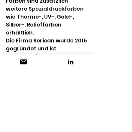
Farben sind zusätzlich 
weitere 
Spezialdruckfarben
wie Thermo-, UV-, Gold-, 
Silber-, Relieffarben 
erhältlich.
Die Firma Serican wurde 2015 
gegründet und ist 
Inhabergeführt.
KONTAKT
Serican AG
Undermülistrasse 22
8320 Fehraltorf
044 941 55 55
info@serican.swiss
www.serican.swiss