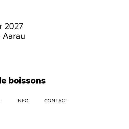
er 2027
e Aarau
de boissons
E
INFO
CONTACT