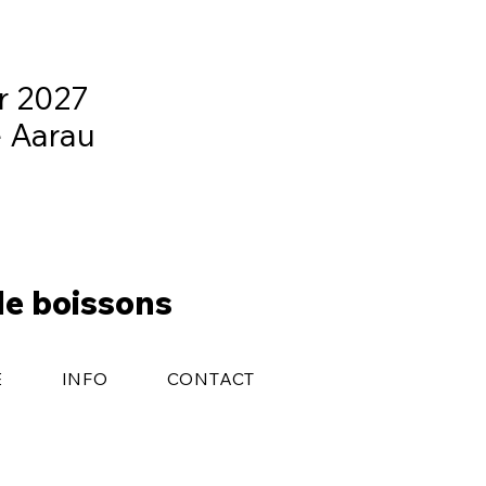
er 2027
e Aarau
de boissons
E
INFO
CONTACT