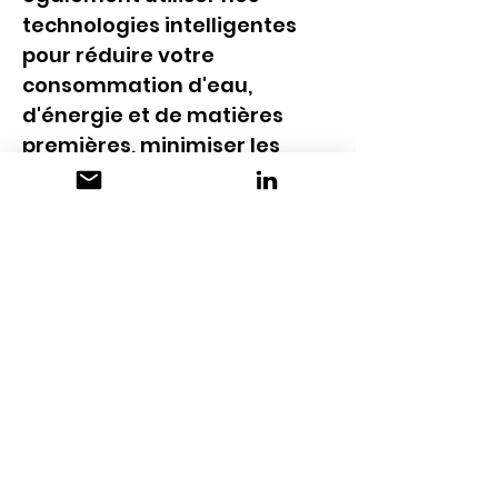
technologies intelligentes 
pour réduire votre 
consommation d'eau, 
d'énergie et de matières 
premières, minimiser les 
déchets et les émissions et 
améliorer votre empreinte 
écologique - pour le bien de 
l'environnement.
Mais nous ne fournissons pas 
seulement l'équipement, 
nous nous occupons 
également de la conception, 
de la construction et de 
l'installation afin que votre 
projet puisse être réalisé 