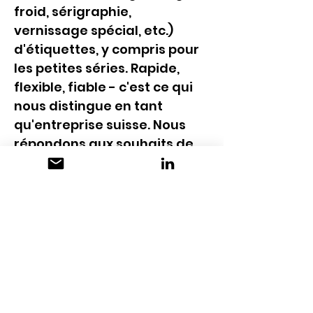
froid, sérigraphie, 
vernissage spécial, etc.) 
d'étiquettes, y compris pour 
les petites séries. Rapide, 
flexible, fiable - c'est ce qui 
nous distingue en tant 
qu'entreprise suisse. Nous 
répondons aux souhaits de 
nos clients avec 
engagement et compétence.
CONTACT
Koch AG
Flurhofstrasse 154
CH-9006 Saint-Gall