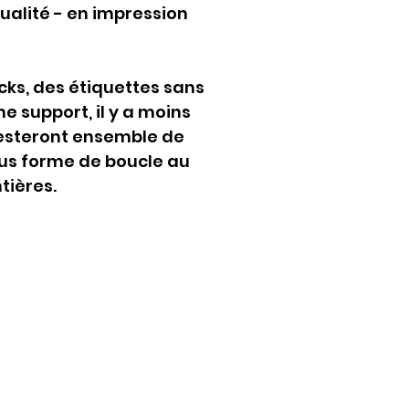
alité - en impression 
ks, des étiquettes sans 
e support, il y a moins 
resteront ensemble de 
us forme de boucle au 
tières.