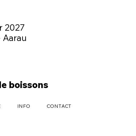
er 2027
e Aarau
de boissons
E
INFO
CONTACT