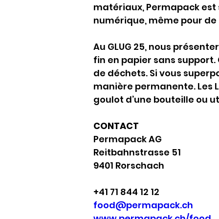
matériaux, Permapack est 
numérique, même pour de 
Au GLUG 25, nous présenter
fin en papier sans support.
de déchets. Si vous superpo
manière permanente. Les L
goulot d’une bouteille ou u
CONTACT
Permapack AG
Reitbahnstrasse 51
9401 Rorschach
+41 71 844 12 12
food@permapack.ch
www.permapack.ch/food