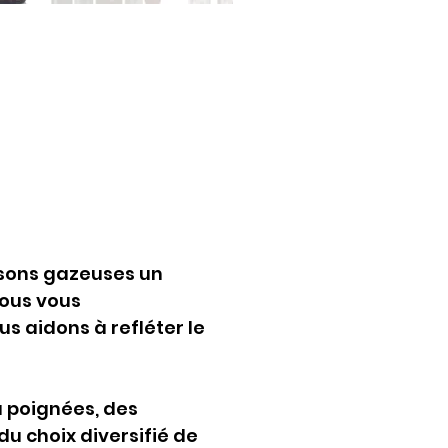
issons gazeuses un 
Nous vous 
 aidons à refléter le 
 poignées, des 
u choix diversifié de 