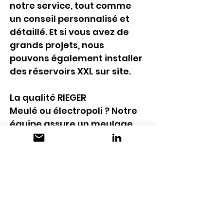
notre service, tout comme 
un conseil personnalisé et 
détaillé. Et si vous avez de 
grands projets, nous 
pouvons également installer 
des réservoirs XXL sur site.
La qualité RIEGER
Meulé ou électropoli ? Notre 
équipe assure un meulage 
fin jusqu'à Ra ≤ 0,6 µm ou, 
grâce à notre système 
d'électropolissage interne, 
des résultats exceptionnels. 
Nous travaillons avec les 
procédés de soudage 
TIG/MIG/MAG, plasma et UPS. 