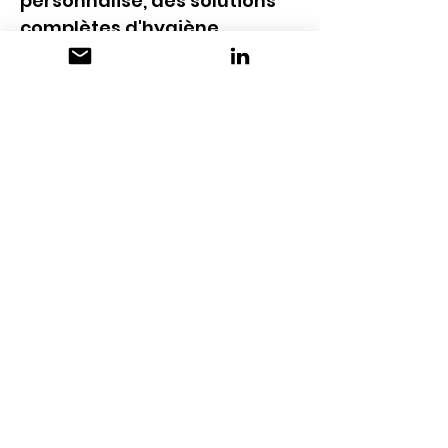
personnalisé, des solutions 
complètes d'hygiène 
adaptées aux besoins 
spécifiques de chaque 
client, une grande flexibilité, 
une optimisation continue 
de la qualité et une vision 
tournée vers l'avenir.
CONTACT
Tensid-Chemie Suisse GmbH
Heuberg 7
CH-4051 Bâle
+41 61 225 03 80
info@tensid-chemie.ch
www.tensid-chemie.com