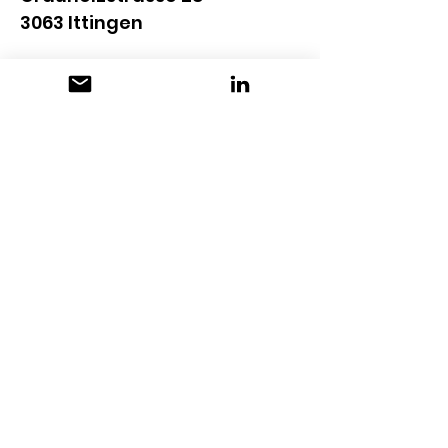
3063 Ittingen
mathieu@brauerei-
kompass.ch
www.brauerei-kompass.ch