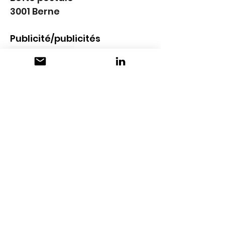
3001 Berne
Publicité/publicités
Roger Hauser
+41 31 380 14 97
roger.hauser@rubmedia.ch
www.foodaktuell.ch