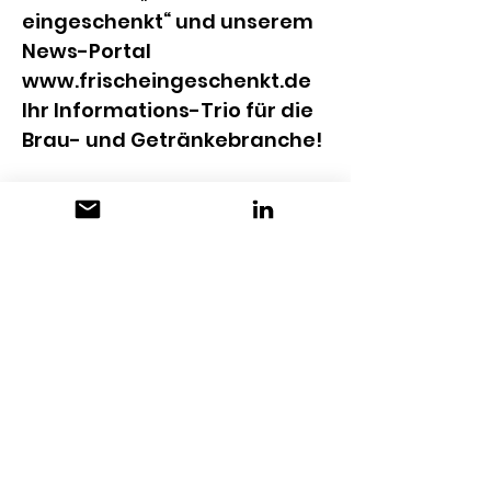
eingeschenkt“ und unserem 
News-Portal 
www.frischeingeschenkt.de
Ihr Informations-Trio für die 
Brau- und Getränkebranche!
KONTAKT
Verlag W. Sachon GmbH
Schloss Mindelburg
St. Georgenberg 17
DE-87719 Mindelheim
+49 8261 999-0
www.frischeingeschenkt.de
SABINE REGGEL