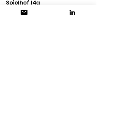
Spielhof 14a
8750 Glarus
+41 55 645 37 54
www.food-innovation.ch
MEDIEN & DOWNLOADS
IMPRESSUM