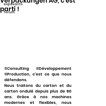
Verpackungen AG, c'est
exposants
parti !
forum
ⵌConsulting ⵌDéveloppement 
ⵌProduction, c'est ce que nous 
défendons.
Nous traitons du carton et du 
carton ondulé depuis plus de 80 
ans. Grâce à nos machines 
modernes et flexibles, nous 