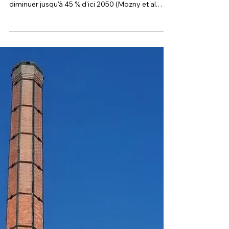
Dégustation et échange avec les fondateurs LE
PROBLÈME Le rendement du houblon devrait
diminuer jusqu'à 45 % d'ici 2050 (Mozny et al.
2023). Cela signifie qu'il y a une pénurie de
houblon pour 240 000 000 000 hectolitres de
bière (c'est la quantité brassée par Heineken dans
le monde). Le houblon est cultivé en
monoculture. La culture du houblon nécessite de
nombreux pesticides. La culture du houblon
abaisse le niveau de la nappe phréatique LA
SOLUTION Le chanvre peut être cul