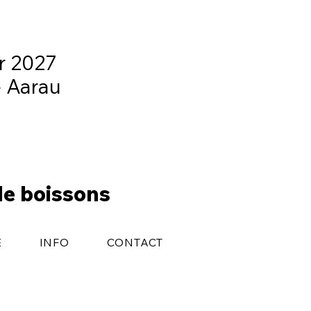
er 2027
e Aarau
de boissons
E
INFO
CONTACT