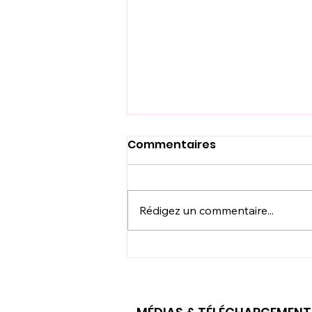
Commentaires
Rédigez un commentaire...
HänyTec Tools - Des
pièces détachées à
portée de main