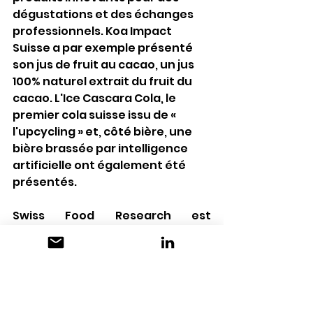
dégustations et des échanges 
professionnels. Koa Impact 
Suisse a par exemple présenté 
son jus de fruit au cacao, un jus 
100% naturel extrait du fruit du 
cacao. L'Ice Cascara Cola, le 
premier cola suisse issu de « 
l'upcycling » et, côté bière, une 
bière brassée par intelligence 
artificielle ont également été 
présentés. 
Swiss Food Research est 
également le partenaire de 
compétence de GLUG pour la 
deuxième édition. «Nous sommes 
impatients de présenter au 
public en 2024 des projets 