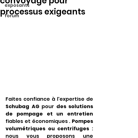
convoyage pour
exposants
processus exigeants
forum
Faites confiance à l'expertise de
Schubag AG
pour
des solutions 
de pompage et un entretien
fiables et économiques 
.
Pompes 
volumétriques ou centrifuges
 : 
nous vous proposons une 