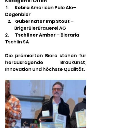
Kategorie: Offen
 1.       
Kobra
 American Pale Ale– 
Degenbier
 Gubernator Imp Stout
 – 
BrigerBierBrauerei AG
2. 
      Tschliner Amber
 – Bieraria 
Tschlin SA
Die prämierten Biere stehen für 
herausragende Braukunst, 
Innovation und höchste Qualität.