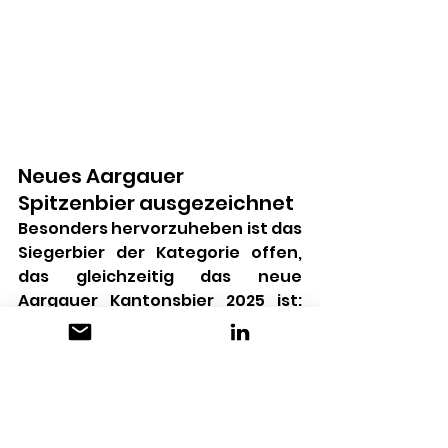
Neues Aargauer 
Spitzenbier ausgezeichnet
Besonders hervorzuheben ist das 
Siegerbier der Kategorie offen, 
das gleichzeitig das neue 
Aargauer Kantonsbier 2025 ist: 
Eine bierkundige Jury kürte das 
KOBRA American Pale Ale der 
Brauerei Degenbier aus Zofingen 
zum Aargauer Kantonsbier 2025. 
Dieses herausragende Bier 
überzeugte mit exotischen 