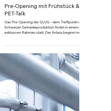
6. Dez. 2025
Pre-Opening mit Frühstück &
PET-Talk
Das Pre-Opening der GLUG – dem Treffpunkt der
Schweizer Getränkeproduktion findet in einem
exklusiven Rahmen statt. Der Anlass beginnt mit
einem Flying Frühstück, gefolgt von einem
inspirierenden PET-Talk, der Einblicke in aktuelle
Themen der Getränkebranche bietet. Die
Veranstaltung ermöglicht es den Teilnehmenden,
bereits vor der offiziellen Messeeröffnung mit
führenden Persönlichkeiten der Schweizer
Getränkeindustrie in Austausch zu treten, Ideen
zu diskutieren und neue