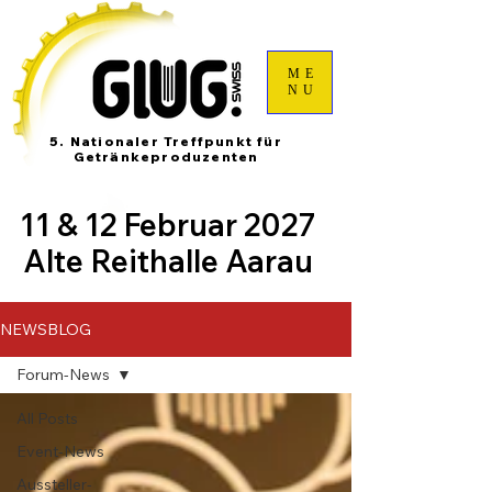
ME
NU
5. Nationaler Treffpunkt für
Getränkeproduzenten
11 & 12 Februar 2027
Alte Reithalle Aarau
NEWSBLOG
Forum-News
All Posts
Event-News
Aussteller-