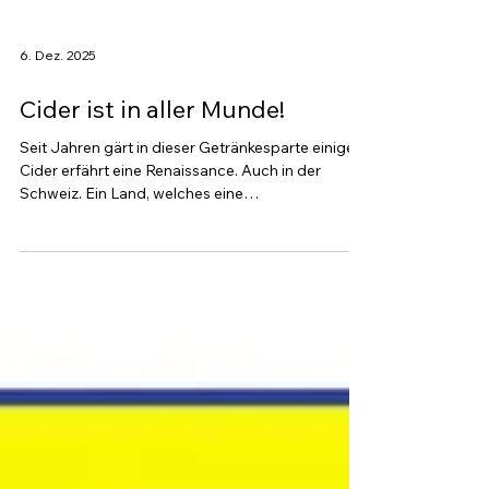
6. Dez. 2025
Cider ist in aller Munde!
Seit Jahren gärt in dieser Getränkesparte einiges.
Cider erfährt eine Renaissance. Auch in der
Schweiz. Ein Land, welches eine
jahrhundertelange Kompetenz im Obstbau
pflegt. Zum traditionellen Most kommen jüngst
immer mehr zeitgenössische Interpretationen auf
den Markt. Betriebe spriessen auf der Landkarte
mit vielen in kleinen Chargen hergestellten
Apfelweinen, die es in sich haben und den
Vergleich mit dem Ausland nicht zu scheuen
brauchen. Geschmacklich kann man den Fächer