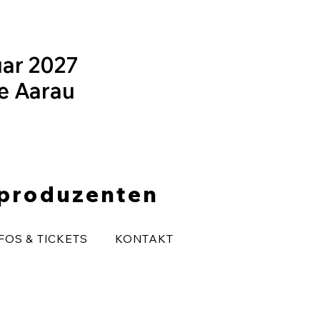
uar 2027
le Aarau
eproduzenten
FOS & TICKETS
KONTAKT