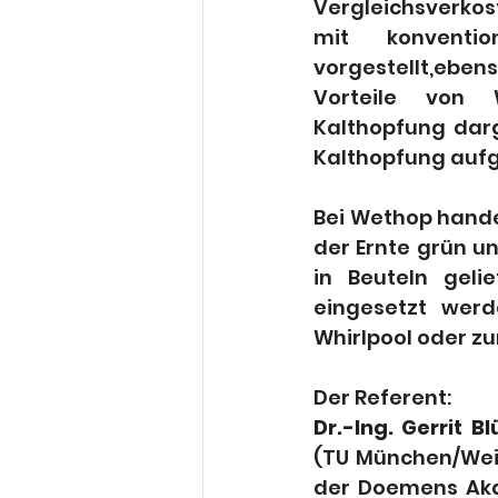
Vergleichsverkos
mit konvention
vorgestellt,eb
Vorteile von 
Kalthopfung darge
Kalthopfung aufg
Bei Wethop handel
der Ernte grün u
in Beuteln geli
eingesetzt werd
Whirlpool oder zu
Der Referent: 
Dr.-Ing. Gerrit 
(TU München/Weih
der Doemens Akad