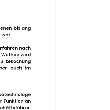
denen bislang 
 war.
rfahren nach 
 Wethop wird 
ürzekochung 
ber auch im 
ketechnologe 
 Funktion an 
häftsführer. 