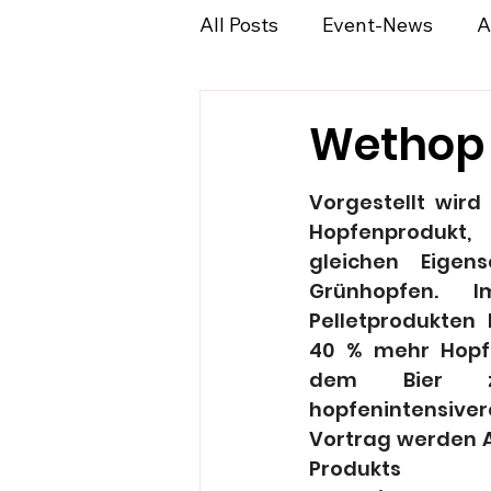
All Posts
Event-News
A
Wethop
Vorgestellt wird
Hopfenprodukt,
gleichen Eigens
Grünhopfen. I
Pelletprodukten 
40 % mehr Hopfe
dem Bier zu
hopfenintensi
Vortrag werden A
Produkt