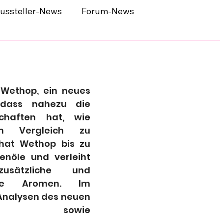
ussteller-News
Forum-News
 Wethop, ein neues 
 dass nahezu die 
chaften hat, wie 
m Vergleich zu 
hat Wethop bis zu 
nöle und verleiht 
sätzliche und 
vere Aromen. Im 
nalysen des neuen 
s sowie 