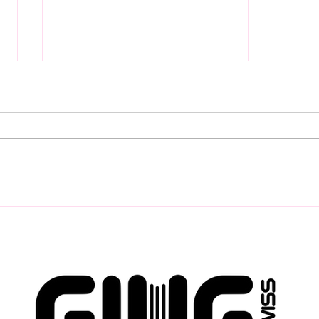
Pre-Opening mit
Filt
Frühstück & PET-Talk
Säft