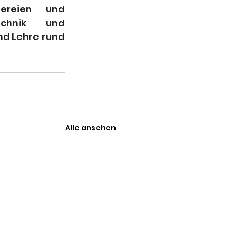
reien und 
echnik und 
d Lehre rund 
Alle ansehen