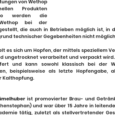
tungen von Wethop 
ellen Produkten 
enso werden die 
Wethop bei der 
stellt, die auch in Betrieben möglich ist, in 
rund technischer Gegebenheiten nicht möglich
t es sich um Hopfen, der mittels speziellem Ve
nd ungetrocknet verarbeitet und verpackt wird.
efert und kann sowohl klassisch bei der W
en, beispielsweise als letzte Hopfengabe, a
r Kalthopfung.
Blümelhuber
 ist promovierter Brau- und Geträn
enstephan) und war über 15 Jahre in leitender
emie tätig, zuletzt als stellvertretender Gesc