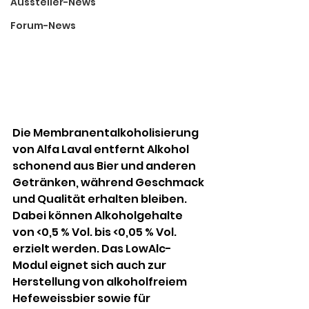
Aussteller-News
Forum-News
Die Membranentalkoholisierung 
von Alfa Laval entfernt Alkohol 
schonend aus Bier und anderen 
Getränken, während Geschmack 
und Qualität erhalten bleiben. 
Dabei können Alkoholgehalte 
von <0,5 % Vol. bis <0,05 % Vol. 
erzielt werden. Das LowAlc-
Modul eignet sich auch zur 
Herstellung von alkoholfreiem 
Hefeweissbier sowie für 