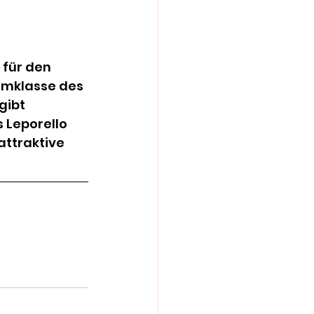
 für den 
umklasse des 
gibt 
 Leporello 
ttraktive 