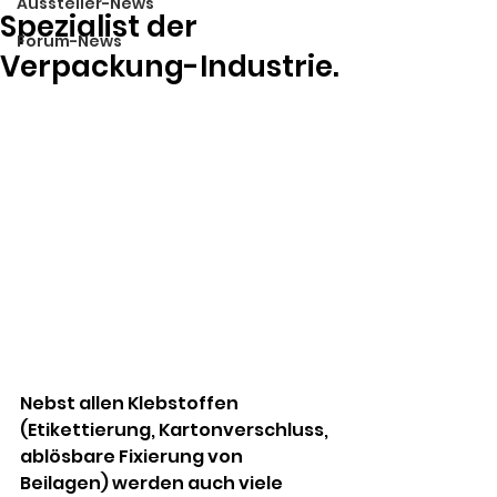
Aussteller-News
Spezialist der
Forum-News
Verpackung-Industrie.
Nebst allen Klebstoffen 
(Etikettierung, Kartonverschluss, 
ablösbare Fixierung von 
Beilagen) werden auch viele 