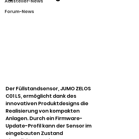
Aussteller-News
Forum-News
Der Füllstandsensor, JUMO ZELOS 
C01 LS, ermöglicht dank des 
innovativen Produktdesigns die 
Realisierung von kompakten 
Anlagen. Durch ein Firmware-
Update-Profil kann der Sensor im 
eingebauten Zustand 