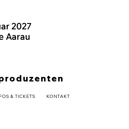
uar 2027
le Aarau
eproduzenten
FOS & TICKETS
KONTAKT