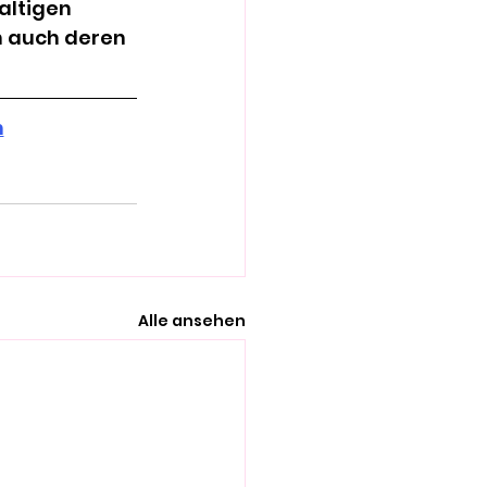
altigen 
n auch deren 
h
Alle ansehen