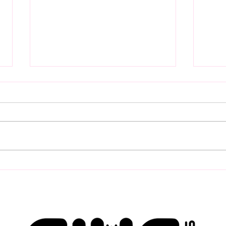
FLO
Industrieumzüge &
Mod
Maschinenverlagerungen