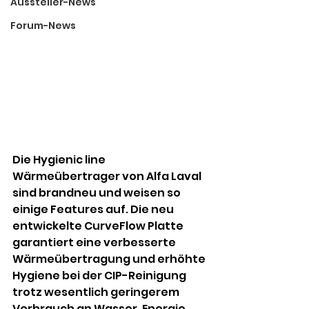
Aussteller-News
Forum-News
Die Hygienic line 
Wärmeübertrager von Alfa Laval 
sind brandneu und weisen so 
einige Features auf. Die neu 
entwickelte CurveFlow Platte 
garantiert eine verbesserte 
Wärmeübertragung und erhöhte 
Hygiene bei der CIP-Reinigung 
trotz wesentlich geringerem 
Verbrauch an Wasser, Energie 