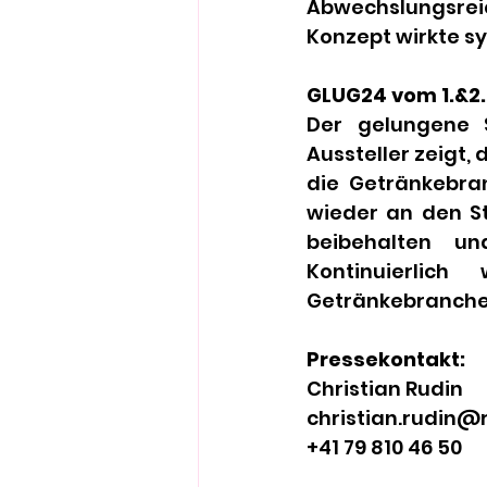
Abwechslungsreic
Konzept wirkte sy
GLUG24 vom 1.&2.
Der gelungene S
Aussteller zeigt, 
die Getränkebran
wieder an den St
beibehalten un
Kontinuierlic
Getränkebranche
Pressekontakt:
Christian Rudin
christian.rudin@
+41 79 810 46 50