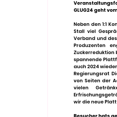
Veranstaltungs
GLUG24 geht vom 1
Neben den 1:1 Ko
Stall viel Gespr
Verband und des 
Produzenten en
Zuckerreduktion 
spannende Plattf
auch 2024 wieder 
Regierungsrat Di
von Seiten der A
vielen Geträn
Erfrischungsgetr
wir die neue Plat
Besucher hats ge