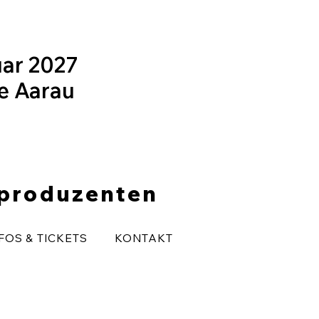
uar 2027
le Aarau
eproduzenten
FOS & TICKETS
KONTAKT