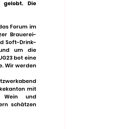
gelobt. Die 
das Forum im 
zer Brauerei-
d Soft-Drink-
rund um die 
G23 bot eine 
. Wir werden 
etzwerkabend 
kekanton mit 
, Wein und 
ern schätzen 