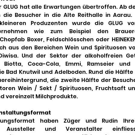
r GLUG hat alle Erwartungen übertroffen. Ab de
die Besucher in die Alte Reithalle in Aarau. 
kleineren Produzenten wurde die GLUG von
ernehmen wie zum Beispiel den Brauerei
Chopfab Boxer, Feldschlösschen oder HEINEKEN
ch aus den Bereichen Wein und Spirituosen vo
Diwisa. Und der Sektor der alkoholfreien Ge
 Biotta, Coca-Cola, Emmi, Ramseier und R
ie Bad Knutwil und Adelboden. Rund die Hälfte 
reihintergrund, die zweite Hälfte der Besucher
oren Wein / Sekt / Spirituosen, Fruchtsaft und
d vereinzelt Milchprodukte.
anstaltungsformat
tungsformat haben Züger und Rudin Ihre 
 Aussteller und Veranstalter einfliess