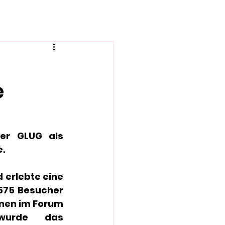
e
er GLUG als 
e.
 erlebte eine 
575 Besucher 
onen im Forum 
wurde das 