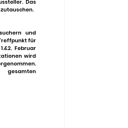
steller. Das 
szutauschen. 
suchern und 
reffpunkt für 
.&2. Februar 
ationen wird 
rgenommen. 
e gesamten 