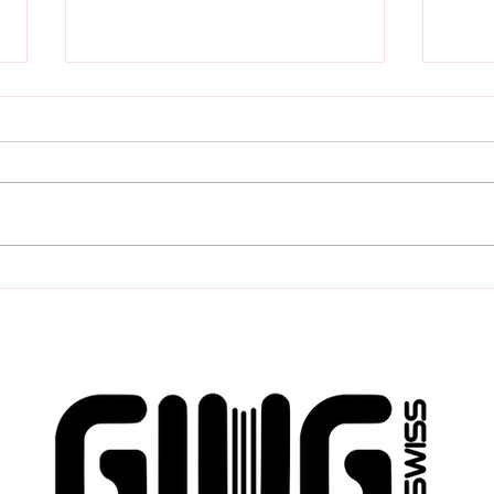
FLO
Industrieumzüge &
Mod
Maschinenverlagerungen