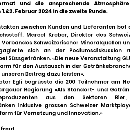
format und die ansprechende Atmosphäre 
.&2. Februar 2024 in die zweite Runde.
ntakten zwischen Kunden und Lieferanten bot 
ächsstoff. Marcel Kreber, Direktor des Schwei
Verbandes Schweizerischer Mineralquellen un
gagierte sich an der Podiumsdiskussion 
bei Süssgetränken. «Die neue Veranstaltung GLU
orm für den Austausch in der Getränkebranche
unseren Beitrag dazu leisten».
eter Egli begrüsste die 200 Teilnehmer am N
argauer Regierung «Als Standort- und Geträn
keproduzenten aus den Sektoren Bier
änken inklusive grossen Schweizer Marktplay
tform für Vernetzung und Innovation.»
freut