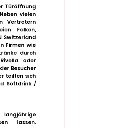
r Türöffnung 
Neben vielen 
 Vertretern 
en Falken, 
 Switzerland 
n Firmen wie 
tränke durch 
ivella oder 
der Besucher 
 teilten sich 
 Softdrink / 
langjährige 
en lassen. 