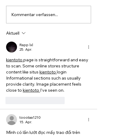
Kommentar verfassen...
FLOW2MTP for
Industrieumzüge &
Modular Engi
Maschinenverlagerungen
Aktuell
Rapp lxl
25. Apr.
kientoto 
page is straightforward and easy 
to scan. Some online stores structure 
content like situs 
kientoto 
login 
Informational sections such as usually 
provide clarity. Image placement feels 
close to 
kientoto 
I’ve seen on.
Gefällt mir
Antworten
toootaa1210
15. Apr.
Mình có lần lướt đọc mấy trao đổi trên 