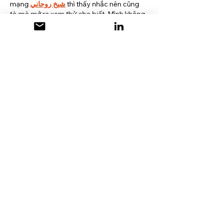
mạng 
شيخ روحاني
 thì thấy nhắc nên cũng 
tò mò mở ra xem thử cho biết. Mình không 
tìm hiểu sâu 
rauhane
 chỉ xem qua trong 
thời gian ngắn để quan sát bố cục
 s3udy
cách sắp xếp các mục và trình bày nội 
dung tổng thể. Cảm giác là các phần được 
trình bày khá gọn, các mục rõ ràng nên 
đọc lướt cũng không bị rối 
Berlinintim
, với 
mình như…
Mehr anzeigen
Gefällt mir
Antworten
Babayo kuya
14. Apr.
idrtoto
idrtoto
Gefällt mir
Antworten