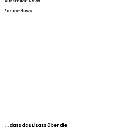
Aussteller-News
Forum-News
... dass das Elsass über die 