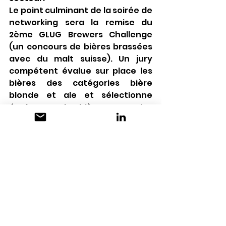
Le point culminant de la soirée de 
networking sera la remise du 
2ème GLUG Brewers Challenge 
(un concours de bières brassées 
avec du malt suisse). Un jury 
compétent évalue sur place les 
bières des catégories bière 
blonde et ale et sélectionne 
également la bière argauoise 
2024.
Contact presse :
Christian Rudin
christian.rudin@ruuf.ch
+41 79 810 46 50
événement