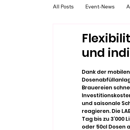
All Posts
Event-News
A
Flexibil
und indi
Dank der mobilen
Dosenabfüllanla
Brauereien schnel
Investitionskoste
und saisonale S
reagieren. Die LA
Tag bis zu 3’000 Li
oder 50cl Dosen a