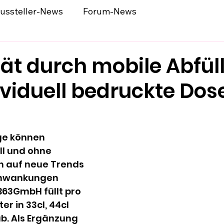
ussteller-News
Forum-News
ität durch mobile Abfü
viduell bedruckte Dos
 
ge können 
l und ohne 
n auf neue Trends 
chwankungen 
B63GmbH füllt pro 
ter in 33cl, 44cl 
b. Als Ergänzung 