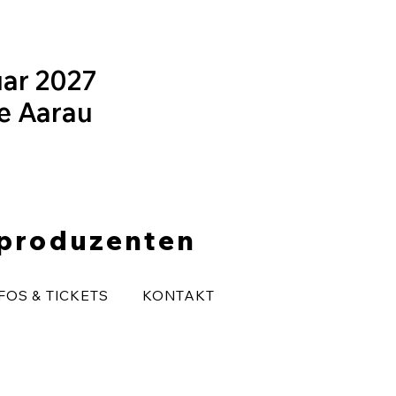
uar 2027
le Aarau
eproduzenten
FOS & TICKETS
KONTAKT