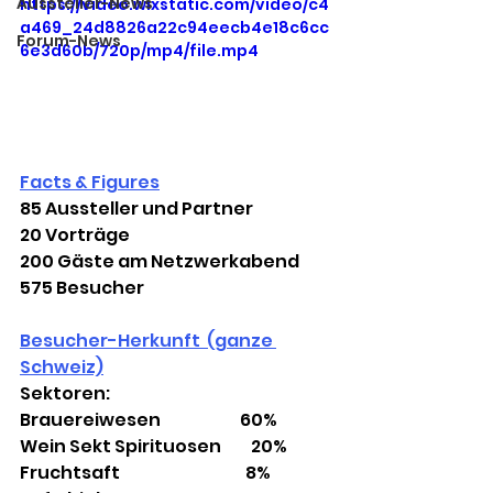
Aussteller-News
https://video.wixstatic.com/video/c4
a469_24d8826a22c94eecb4e18c6cc
Forum-News
6e3d60b/720p/mp4/file.mp4
Facts & Figures
85 Aussteller und Partner
20 Vorträge
200 Gäste am Netzwerkabend
575 Besucher
Besucher-Herkunft  (ganze 
Schweiz)
Sektoren:
Brauereiwesen                        60%
Wein Sekt Spirituosen         20%
Fruchtsaft                                      8%